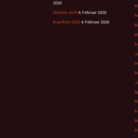
2026
M
Termine 2026
4. Februar 2026
F
Krautfest 2025
4. Februar 2026
N
M
F
J
D
N
J
A
M
F
N
O