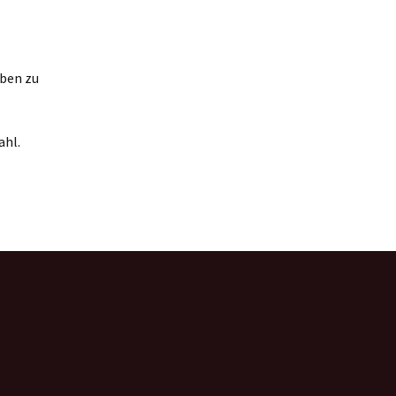
iben zu
ahl.