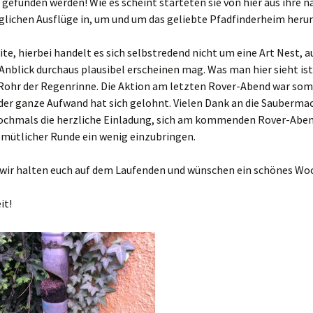
 gefunden werden! Wie es scheint starteten sie von hier aus ihre n
glichen Ausflüge in, um und um das geliebte Pfadfinderheim heru
ite, hierbei handelt es sich selbstredend nicht um eine Art Nest, 
Anblick durchaus plausibel erscheinen mag. Was man hier sieht ist
Rohr der Regenrinne. Die Aktion am letzten Rover-Abend war somi
der ganze Aufwand hat sich gelohnt. Vielen Dank an die Sauberma
nochmals die herzliche Einladung, sich am kommenden Rover-Abe
emütlicher Runde ein wenig einzubringen.
, wir halten euch auf dem Laufenden und wünschen ein schönes W
it!