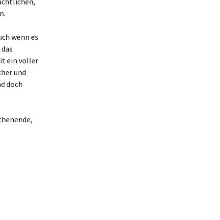
ächtlichen,
m.
auch wenn es
 das
t ein voller
cher und
nd doch
ochenende,