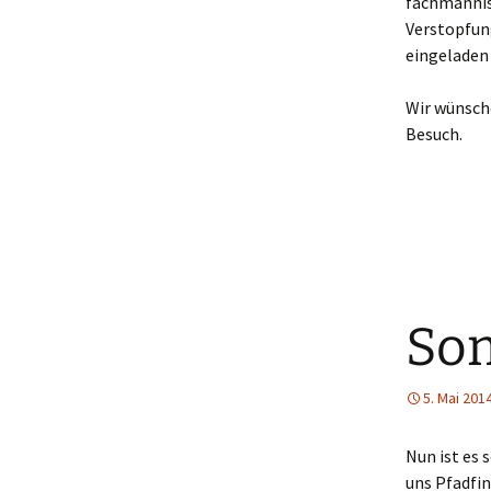
fachmännis
Verstopfung
eingeladen 
Wir wünsche
Besuch.
So
5. Mai 201
Nun ist es 
uns Pfadfin