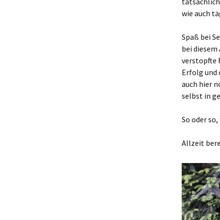
tatsächlich
wie auch tä
Spaß bei Se
bei diesem 
verstopfte 
Erfolg und 
auch hier 
selbst in g
So oder so
Allzeit bere