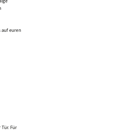
aige
h
 auf euren
Tür. Für