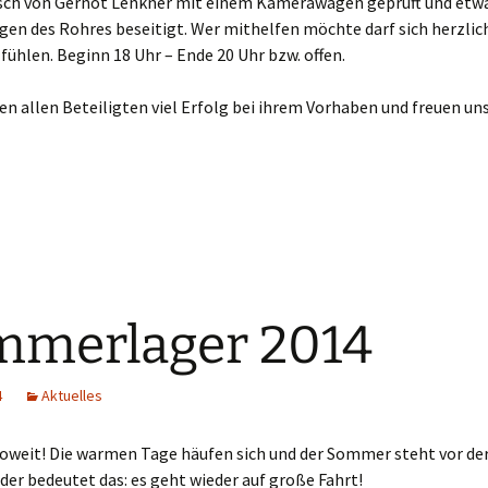
ch von Gernot Lenkner mit einem Kamerawagen geprüft und etw
en des Rohres beseitigt. Wer mithelfen möchte darf sich herzlic
fühlen. Beginn 18 Uhr – Ende 20 Uhr bzw. offen.
n allen Beteiligten viel Erfolg bei ihrem Vorhaben und freuen uns
mmerlager 2014
4
Aktuelles
soweit! Die warmen Tage häufen sich und der Sommer steht vor der 
der bedeutet das: es geht wieder auf große Fahrt!