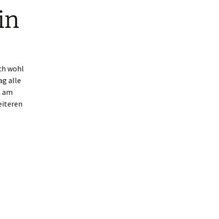
in
ammer
ich wohl
g alle
n am
eiteren