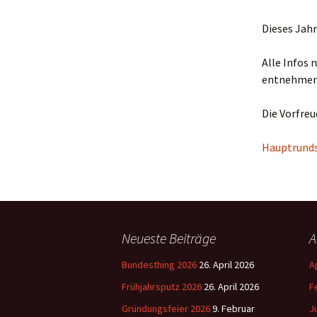
Dieses Jahr
Alle Infos
entnehmen
Die Vorfreu
Hauptrund
Neueste Beiträge
A
Bundesthing 2026
26. April 2026
A
Frühjahrsputz 2026
26. April 2026
F
Gründungsfeier 2026
9. Februar
J