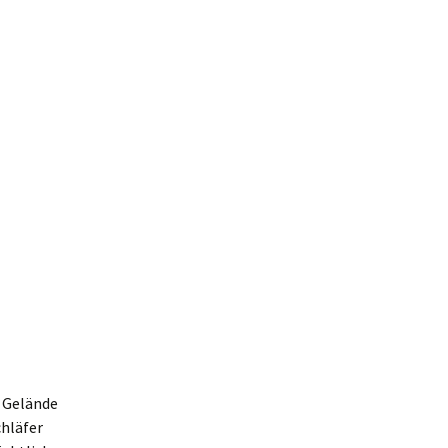
s Gelände
chläfer