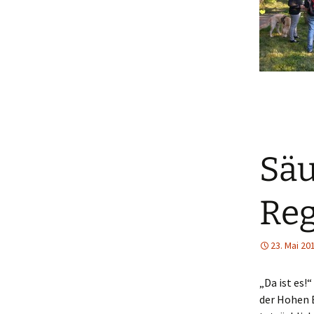
Säu
Reg
23. Mai 20
„Da ist es!
der Hohen 