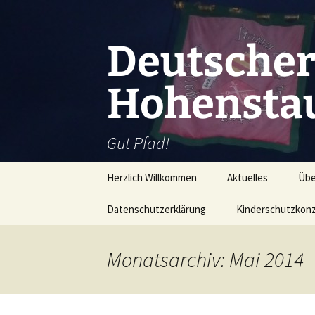
Zum
Inhalt
springen
Deutscher
Hohenstau
Gut Pfad!
Herzlich Willkommen
Aktuelles
Übe
Datenschutzerklärung
Kinderschutzkon
Kur
Wer
Monatsarchiv: Mai 2014
Wo 
Mit