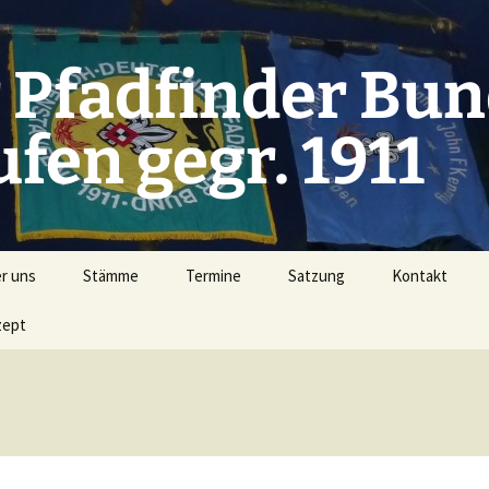
 Pfadfinder Bu
fen gegr. 1911
r uns
Stämme
Termine
Satzung
Kontakt
zept
ier
Stamm Ulrich von Hutten
Newsletter
 wir sind
Stamm Karl Albrecht
Smartphone-
wir sind
Stamm Lechscouts
Facebook
gliedsbeitrag
Stamm John F. Kennedy
Google+