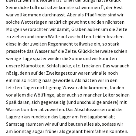
überschwemmt worden ist. Einer der Jungs hatte Glück:
Seine dicke Luftmatratze konnte schwimmen ; der Rest
war vollkommen durchnässt. Aber als Pfadfinder sind wir
solche Wetterlagen natürlich gewohnt und den nächsten
Morgen verbrachten wir damit, Gräben außen um die Zelte
zu ziehen und innen Wälle aufzuschütten. Leider brachen
diese in der zweiten Regennacht teilweise ein, so stark
prasselte das Wasser auf die Zelte. Glücklicherweise schien
wenige Tage später wieder die Sonne und wir konnten
unsere Klamotten, Schlafsäcke, etc. trocknen. Das war auch
nötig, denn auf der Zweitagestour waren wir alle noch
einmal so richtig nass geworden. Als hätten wir in den
letzten Tagen nicht genug Wasser abbekommen, fanden
vor allem die Wölflinge, aber auch so mancher Leiter seinen
Spaß daran, sich gegenseitig (und unschuldige andere) mit
Wasserbomben abzuwerfen. Das Abschlussessen und der
Lagerzirkus rundeten das Lager am Freitagabend ab;
Samstag räumten wir auf und bauten alles ab, sodass wir
am Sonntag sogar früher als geplant heimfahren konnten.