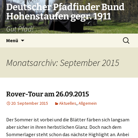
Zum
Deutscher Pfadfinder Bund
Inhalt
Hohenstaufen gegr. 1911
springen
Gut Pfad!
Suchen
Menü
nach:
Monatsarchiv: September 2015
Rover-Tour am 26.09.2015
20. September 2015
Aktuelles
,
Allgemein
Der Sommer ist vorbei und die Blätter färben sich langsam
aber sicher in ihren herbstlichen Glanz. Doch nach dem
Sommerlager steht schon das nächste Highlight an. Anbei