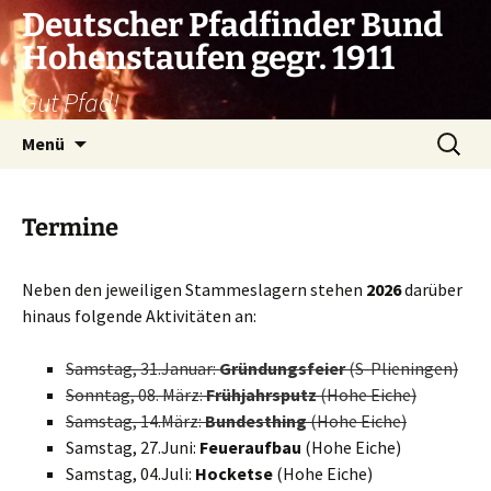
Zum
Deutscher Pfadfinder Bund
Inhalt
Hohenstaufen gegr. 1911
springen
Gut Pfad!
Suchen
Menü
nach:
Termine
Neben den jeweiligen Stammeslagern stehen
2026
darüber
hinaus folgende Aktivitäten an:
Samstag, 31.Januar:
Gründungsfeier
(S-Plieningen)
Sonntag, 08. März:
Frühjahrsputz
(Hohe Eiche)
Samstag, 14.März:
Bundesthing
(Hohe Eiche)
Samstag, 27.Juni:
Feueraufbau
(Hohe Eiche)
Samstag, 04.Juli:
Hocketse
(Hohe Eiche)