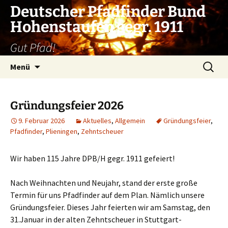
Zum
Deutscher Pfadfinder Bund
Inhalt
Hohenstaufen gegr. 1911
springen
Gut Pfad!
Suchen
Menü
nach:
Gründungsfeier 2026
9. Februar 2026
Aktuelles
,
Allgemein
Gründungsfeier
,
Pfadfinder
,
Plieningen
,
Zehntscheuer
Wir haben 115 Jahre DPB/H gegr. 1911 gefeiert!
Nach Weihnachten und Neujahr, stand der erste große
Termin für uns Pfadfinder auf dem Plan. Nämlich unsere
Gründungsfeier. Dieses Jahr feierten wir am Samstag, den
31.Januar in der alten Zehntscheuer in Stuttgart-