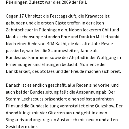
Plieningen. Zuletzt war dies 2009 der Fall.
Gegen 17 Uhr sitzt die Festtagskluft, die Krawatte ist
gebunden und die ersten Gäste treffen in der alten
Zehntscheuer in Plieningen ein. Neben leckerem Chili und
Maultaschensuppe standen Ehre und Dank im Mittelpunkt.
Nach einer Rede von BfM Kathi, die das alte Jahr Revue
passierte, wurden die Stammesleiter, Janne als
Bundesrüstkämmerer sowie der Altpfadfinder Wolfgang in
Ernennungen und Ehrungen bedacht. Momente der
Dankbarkeit, des Stolzes und der Freude machen sich breit.
Danach ist es endlich geschafft, alle Reden sind vorbei und
auch bei der Bundesleitung fällt die Anspannung ab. Der
Stamm Lechscouts präsentiert einen selbst gedrehten
Film und die Bundesleitung veranstaltet eine Quizshow. Der
Abend klingt mit vier Gitarren aus und geht in einen
Singkreis und angeregten Austausch mit neuen und alten
Gesichtern über.