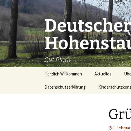
Zum
Inhalt
springen
Deutscher
Hohenstau
Gut Pfad!
Herzlich Willkommen
Aktuelles
Übe
Datenschutzerklärung
Kinderschutzkon
Kur
Wer
Grü
Wo 
Mit
1. Februar