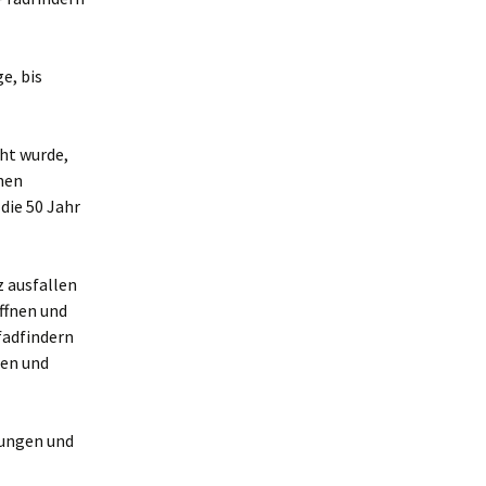
e, bis
ht wurde,
hen
die 50 Jahr
 ausfallen
ffnen und
fadfindern
men und
rungen und