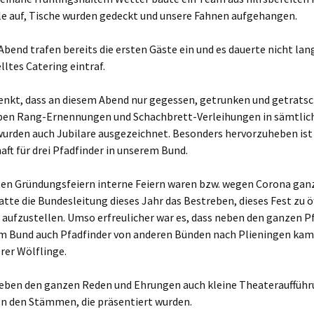
le auf, Tische wurden gedeckt und unsere Fahnen aufgehangen.
bend trafen bereits die ersten Gäste ein und es dauerte nicht lang
lltes Catering eintraf.
denkt, dass an diesem Abend nur gegessen, getrunken und getratsc
Neben Rang-Ernennungen und Schachbrett-Verleihungen in sämtlic
rden auch Jubilare ausgezeichnet. Besonders hervorzuheben ist 
aft für drei Pfadfinder in unserem Bund.
zten Gründungsfeiern interne Feiern waren bzw. wegen Corona ganz
tte die Bundesleitung dieses Jahr das Bestreben, dieses Fest zu ö
r aufzustellen. Umso erfreulicher war es, dass neben den ganzen P
m Bund auch Pfadfinder von anderen Bünden nach Plieningen ka
rer Wölflinge.
neben den ganzen Reden und Ehrungen auch kleine Theaterauffüh
on den Stämmen, die präsentiert wurden.