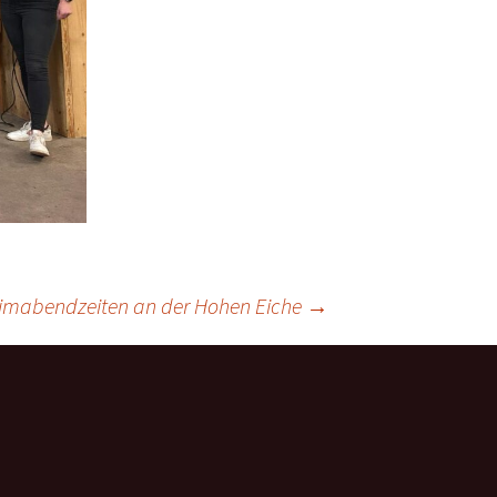
imabendzeiten an der Hohen Eiche
→