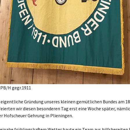
DPB/H gegr.1911
 eigentliche Gründung unseres kleinen gemütlichen Bundes am 18
feierten wir diesen besonderen Tag erst eine Woche später, nämli
er Hofscheuer Gehrung in Plieningen.
beinahe frühlingshaftem Wetter baute ein Team aus hilfsbereiten 