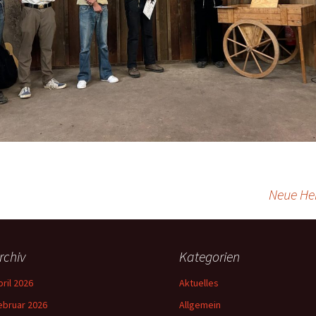
Neue He
rchiv
Kategorien
pril 2026
Aktuelles
ebruar 2026
Allgemein