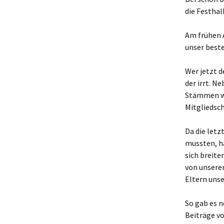
die Festhal
Am frühen A
unser beste
Wer jetzt 
der irrt. 
Stämmen wu
Mitgliedsch
Da die let
mussten, ha
sich breite
von unsere
Eltern unse
So gab es 
Beiträge v