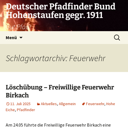
Zum
Deutscher Pfadfinder Bund
Inhalt
Hohenstaufen gegr. 1911
springen
Gut Pfad!
Suchen
Menü
nach:
Schlagwortarchiv: Feuerwehr
Löschübung – Freiwillige Feuerwehr
Birkach
11. Juli 2025
Aktuelles
,
Allgemein
Feuerwehr
,
Hohe
Eiche
,
Pfadfinder
Am 24.05 führte die Freiwillige Feuerwehr Birkach eine